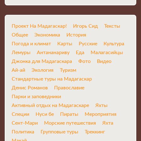
Проект На Мадагаскар!
Игорь Сид
Тексты
Общее
Экономика
История
Погода и климат
Карты
Русские
Культура
Лемуры
Антананариву
Еда
Малагасийцы
Джонка для Мадагаскара
Фото
Видео
Ай-ай
Экология
Туризм
Стандартные туры на Мадагаскар
Денис Романов
Православие
Парки и заповедники
Активный отдых на Мадагаскаре
Яхты
Специи
Нуси бе
Пираты
Мероприятия
Сент-Мари
Морские путешествия
Яхта
Политика
Групповые туры
Треккинг
Макай