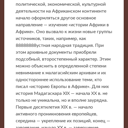
политической, экономической, культурной
деятельности на Африканском континенте
начало оформляться другое основное
направление — изучение «истории Африки в
Африке». Оно вызвало к жизни новые группы
источников, таких, например, как
88888888устная народная традиция. При
этом архивные документы приобрели
подсобный, второстепенный характер. Этим
можно объяснить в определенной степени
невнимание к малагасийским архивам и их
одностороннее использование теми, кто
писал «историю Европы в Африке». Для них
история Мадагаскара XIX — начала XX в. не
только не уникальна, но и вполне заурядна.
Первые десятилетия XIX в. — начало
активного проникновения европейцев,
середина — укрепление их позиций, конец —
завоевание, начало XX в. — завершение