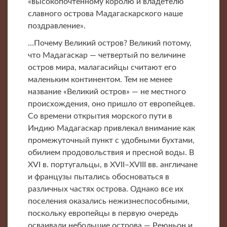
«высокопочтенному королю и владетелю
славного острова Мадагаскарского наше
поздравление».
…Почему Великий остров? Великий потому,
что Мадагаскар — четвертый по величине
остров мира, малагасийцы считают его
маленьким континентом. Тем не менее
название «Великий остров» — не местного
происхождения, оно пришло от европейцев.
Со времени открытия морского пути в
Индию Мадагаскар привлекал внимание как
промежуточный пункт с удобными бухтами,
обилием продовольствия и пресной воды. В
XVI в. португальцы, в XVII–XVIII вв. англичане
и французы пытались обосноваться в
различных частях острова. Однако все их
поселения оказались нежизнеспособными,
поскольку европейцы в первую очередь
осваивали небольшие острова — Реюньон и