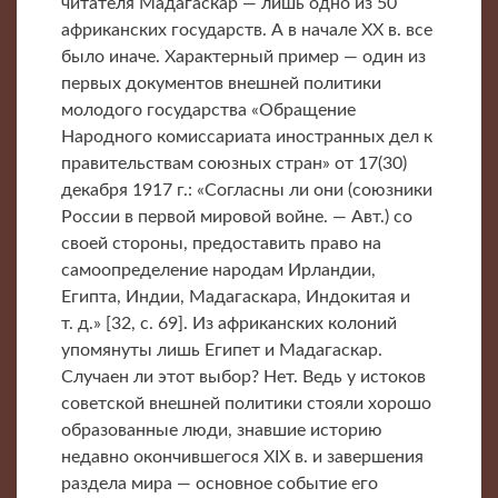
читателя Мадагаскар — лишь одно из 50
африканских государств. А в начале XX в. все
было иначе. Характерный пример — один из
первых документов внешней политики
молодого государства «Обращение
Народного комиссариата иностранных дел к
правительствам союзных стран» от 17(30)
декабря 1917 г.: «Согласны ли они (союзники
России в первой мировой войне. — Авт.) со
своей стороны, предоставить право на
самоопределение народам Ирландии,
Египта, Индии, Мадагаскара, Индокитая и
т. д.» [32, с. 69]. Из африканских колоний
упомянуты лишь Египет и Мадагаскар.
Случаен ли этот выбор? Нет. Ведь у истоков
советской внешней политики стояли хорошо
образованные люди, знавшие историю
недавно окончившегося XIX в. и завершения
раздела мира — основное событие его