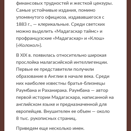
финансовых трудностей и жесткой цензуры.
Самые устойчивые издания, помимо
упомянутого официоза, издававшегося с
1883 г., — клерикальные. Среди светских
можно выделить «Мадагаскар таймс» и
профранцузские «Мадагаскар» и «Клош»
(«Колокол»).
В XIX в. появилась относительно широкая
прослойка малагасийской интеллигенции.
Первые ее представители получили
образование в Англии в начале века. Среди
них наиболее известны братья-близнецы
Раумбана и Раханирака. Раумбана — автор
первой истории Мадагаскара, написанной на
английском языке и предназначенной для
европейцев. Внушителен ее объем — около
8 тыс. рукописных страниц.
Приведем еще несколько имен.