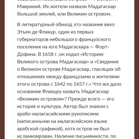
Маврикий. Их жители назвали Мадагаскар
большой землей, или Великим островом.
В литературный обиход это название ввел
Этьен де Флакур, один из первых
губернаторов небольшого французского
поселения на юге Мадагаскара — Форт-
Дофина. В 1658 г. он издал «Историю
Великого острова Мадагаскар» и «Сведения
о Великом острове Мадагаскар, гласящих об
отношениях между французами и жителями
этого острова с 1642 по 1657 г.» Что же дало
основание Флакуру назвать Мадагаскар
«Великим островом»? Прежде всего — его
история и культура. Автор был знаком с
арабо-малагасийскими рукописями
(написанными на малагасийском языке
арабской графикой), хотя остров не был
исламизирован. Наличие письменности, по