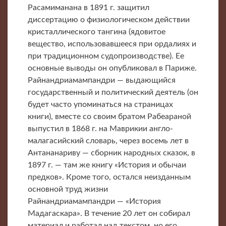
Расамиманана в 1891 г. защитил
диссертацию о физиологическом действии
кристаллического тангина (ядовитое
вещество, использовавшееся при ордалиях и
при традиционном судопроизводстве). Ее
основные выводы он опубликовал в Париже.
Райнандриамампандри — выдающийся
государственный и политический деятель (он
будет часто упоминаться на страницах
книги), вместе со своим братом Рабеараной
выпустил в 1868 г. на Маврикии англо-
малагасийский словарь, через восемь лет в
Антананариву — сборник народных сказок, в
1897 г. — там же книгу «История и обычаи
предков». Кроме того, остался неизданным
основной труд жизни
Райнандриамампандри — «История
Мадагаскара». В течение 20 лет он собирал
материал и работал над текстом, но его