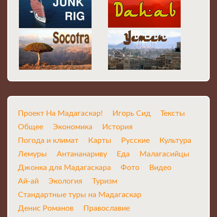
Проект На Мадагаскар!
Игорь Сид
Тексты
Общее
Экономика
История
Погода и климат
Карты
Русские
Культура
Лемуры
Антананариву
Еда
Малагасийцы
Джонка для Мадагаскара
Фото
Видео
Ай-ай
Экология
Туризм
Стандартные туры на Мадагаскар
Денис Романов
Православие