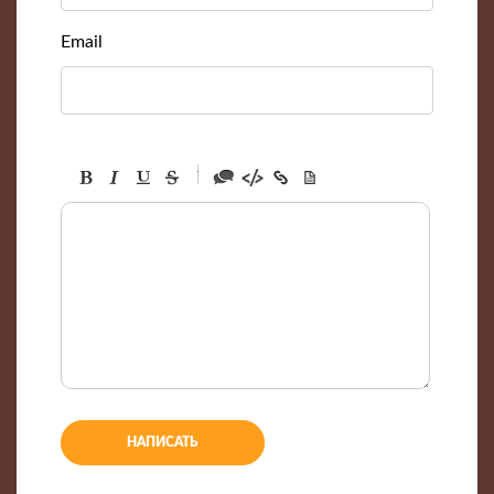
Email
-
-
-
-
-
-
-
-
-
-
-
-
-
-
-