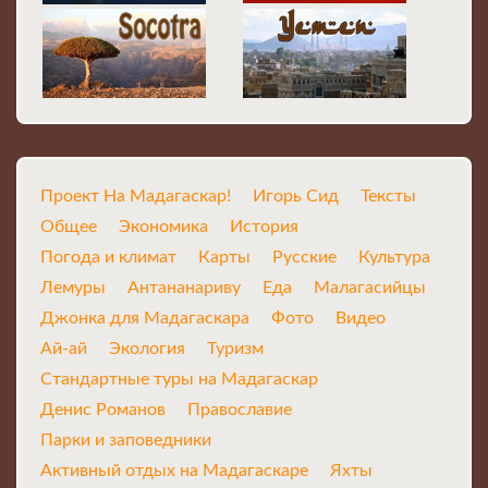
Проект На Мадагаскар!
Игорь Сид
Тексты
Общее
Экономика
История
Погода и климат
Карты
Русские
Культура
Лемуры
Антананариву
Еда
Малагасийцы
Джонка для Мадагаскара
Фото
Видео
Ай-ай
Экология
Туризм
Стандартные туры на Мадагаскар
Денис Романов
Православие
Парки и заповедники
Активный отдых на Мадагаскаре
Яхты