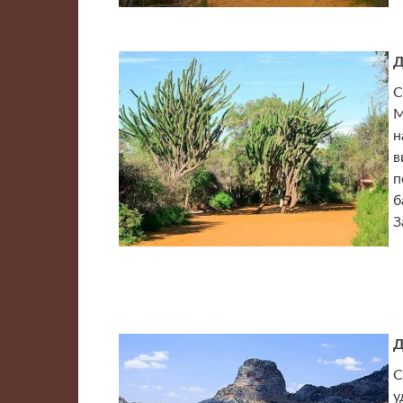
Д
С
М
н
в
п
б
З
Д
С
у