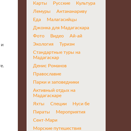
Карты
Русские
Культура
Лемуры
Антананариву
Еда
Малагасийцы
Джонка для Мадагаскара
Фото
Видео
Ай-ай
Экология
Туризм
 и
Стандартные туры на
Мадагаскар
Денис Романов
re.
Православие
Парки и заповедники
Активный отдых на
Мадагаскаре
Яхты
Специи
Нуси бе
Пираты
Мероприятия
Сент-Мари
Морские путешествия