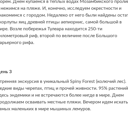
орем. Днем купаемся в теплых водах Мозамбикского проли
 нежимся на пляже. И, конечно, исследуем окрестности и
накомимся с городом. Недалеко от него были найдены оста
корлупы яиц древней птицы аепиорнис, самой большой в
ире. Возле побережья Тулеара находится 250-ти
илометровый риф, второй по величине после Большого
арьерного рифа.
ень 3
тренняя экскурсия в уникальный Spiny Forest (колючий лес).
едкие виды черепах, птиц и прочей живности. 95% растений
десь эндемики и не встречаются более нигде в мире. Днем
родолжаем осваивать местные пляжи. Вечером идем искать
амых маленьких в мире мышиных лемуров.