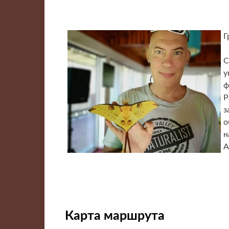
Г
С
у
ф
Р
з
о
н
А
Карта маршрута