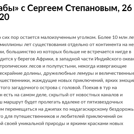
абы» c Сергеем Степановым, 26
020
 сих пор остается малоизученным уголком. Более 10 млн ле
е миллионы лет существования отдельно от континента на н
, большинство из которых больше не встречается нигде в
дится у берегов Африки, в западной части Индийского океа
 тропических лесов и полупустыни, некогда извергающие
 бескрайние долины, дружелюбные лемуры и величественны
ешественники, жаждущие новых приключений, ярких эмоци
того загадочного острова с головой. Поехав в тур на
он есть на самом деле, скрытый от новостных каналов и
ш маршрут будет пролегать вдалеке от пятизвездочных
удем перемещаться на джипах по мадагаскарскому бездорожь
ато для путешественников и любителей приключений он
той своей уникальной природы и яркими красками новых