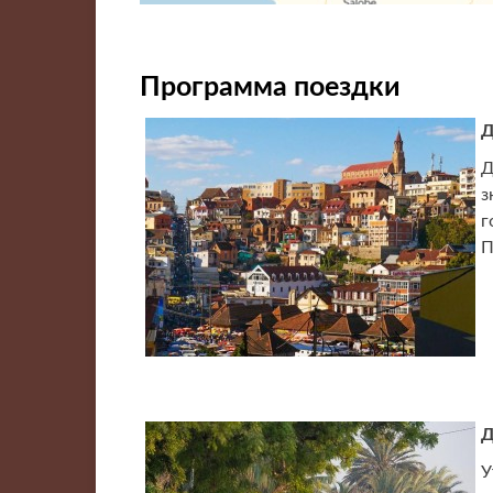
Программа поездки
Д
Д
з
г
П
Д
У