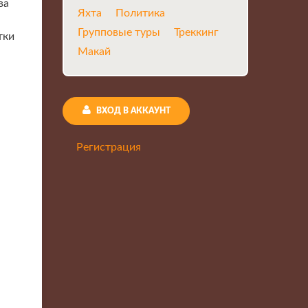
ва
Яхта
Политика
Групповые туры
Треккинг
тки
Макай
ВХОД В АККАУНТ
Регистрация