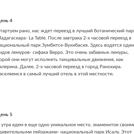
ень 4
тартуем рано, нас ждет переезд в лучший ботанический пар
адагаскара- La Table. После завтрака 2-х часовой переезд в
ациональный парк Зумбитсе-Вухибасия. Здесь водятся один
идов лемуров- сифака Верро. Это очень забавные лемуры,
орой они могут исполнять танцевальные движения, как
алерина. Далее, 2-х часовой переезд в город Ранохира.
аселяемся в самый лучший отель в этой местности.
ень 5
 утра едем в еще одно уникальное место, знаменитое своим
дивительными пейзажами- национальный парк Исалу. Этот