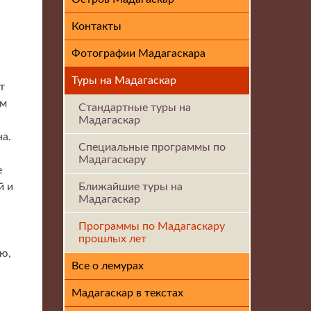
Контакты
Фотографии Мадагаскара
Туры на Мадагаскар
т
ем
Стандартные туры на
Мадагаскар
на.
Специальные программы по
Мадагаскару
е
й и
Ближайшие туры на
Мадагаскар
Программы по Мадагаскару
прошлых лет
ю,
Все о лемурах
Мадагаскар в текстах