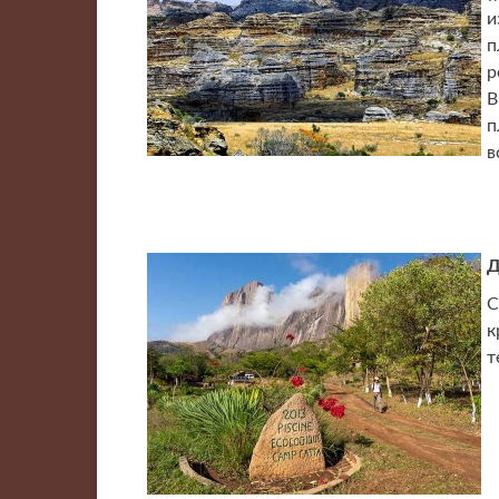
и
п
р
В
п
в
Д
С
к
т