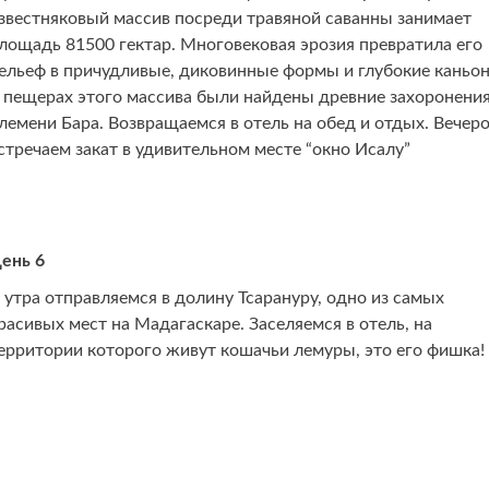
звестняковый массив посреди травяной саванны занимает
лощадь 81500 гектар. Многовековая эрозия превратила его
ельеф в причудливые, диковинные формы и глубокие каньо
 пещерах этого массива были найдены древние захоронени
лемени Бара. Возвращаемся в отель на обед и отдых. Вечер
стречаем закат в удивительном месте “окно Исалу”
ень 6
 утра отправляемся в долину Тсарануру, одно из самых
расивых мест на Мадагаскаре. Заселяемся в отель, на
ерритории которого живут кошачьи лемуры, это его фишка!