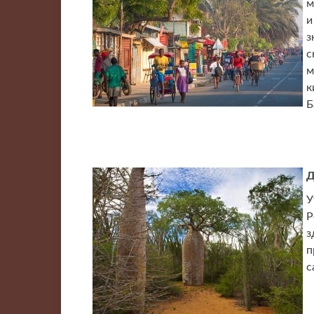
м
и
з
с
м
к
Б
Д
У
Р
з
п
с