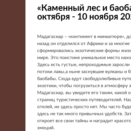
«Каменный лес и баоб
октября - 10 ноября 2
Мадагаскар – «континент в миниатюре», до
назад он отделился от Африки и за многи
сформировались экзотические формы жизни
мире. Это поистине уникальное место нахо
Здесь есть густые, непроходимые заросли
потоки лавы,а ныне заснувшие вулканы и
баобабы. Сюда едут свободолюбивые пут
экзотики, чтобы погрузиться в атмосферу э
Мадагаскар, вы увидите его таким, какой 
страниц туристических путеводителей. На
отелей, их здесь просто нет. Мы часто б
здесь не так много привычных удобств. З
откроет все свои тайны и наградит красо
эмоций.