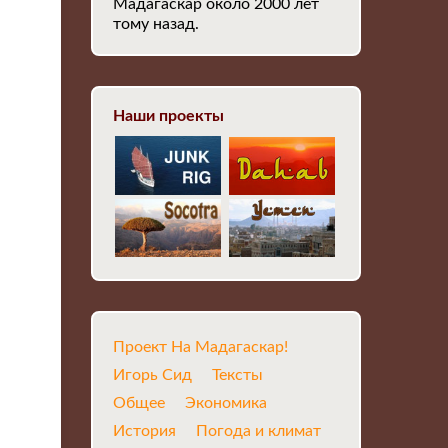
Мадагаскар около 2000 лет
тому назад.
Наши проекты
Проект На Мадагаскар!
Игорь Сид
Тексты
Общее
Экономика
История
Погода и климат