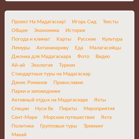
Проект На Мадагаскар!
Игорь Сид
Тексты
Общее
Экономика
История
Погода и климат
Карты
Русские
Культура
Лемуры
Антананариву
Еда
Малагасийцы
Джонка для Мадагаскара
Фото
Видео
Ай-ай
Экология
Туризм
Стандартные туры на Мадагаскар
Денис Романов
Православие
Парки и заповедники
Активный отдых на Мадагаскаре
Яхты
Специи
Нуси бе
Пираты
Мероприятия
Сент-Мари
Морские путешествия
Яхта
Политика
Групповые туры
Треккинг
Макай