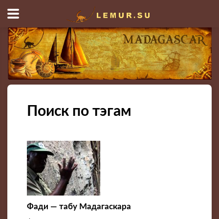
Поиск по тэгам
Фади — табу Мадагаскара