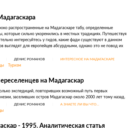
Мадагаскара
роко распространенные на Мадагаскаре табу, определенные
ы, которые сильно укоренились в местных традициях. Путешествуя
ательно интересуйтесь у гидов, какие фади существуют в данном
тов выглядят для европейцев абсурдными, однако это не повод их
ДЕНИС РОМАНОВ
ИНТЕРЕСНОЕ НА МАДАГАСКАРЕ
цы
Туризм
переселенцев на Мадагаскар
олько экспедиций, повторивших возможный путь первых
незии, заселивших остров Мадагаскар около 2000 лет тому назад.
ДЕНИС РОМАНОВ
А ЗНАЕТЕ ЛИ ВЫ ЧТО...
цы
скар - 1995. Аналитическая статья