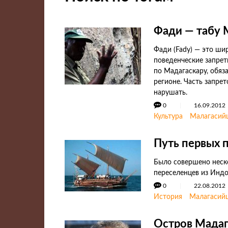
Фади — табу 
Фади (Fady) — это ши
поведенческие запрет
по Мадагаскару, обяз
регионе. Часть запре
нарушать.
0
16.09.2012
Культура
Малагасий
Путь первых 
Было совершено неск
переселенцев из Индо
0
22.08.2012
История
Малагасий
Остров Мадага