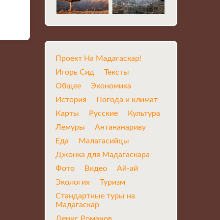
Проект На Мадагаскар!
Игорь Сид
Тексты
Общее
Экономика
История
Погода и климат
Карты
Русские
Культура
Лемуры
Антананариву
Еда
Малагасийцы
Джонка для Мадагаскара
Фото
Видео
Ай-ай
Экология
Туризм
Стандартные туры на
Мадагаскар
Денис Романов