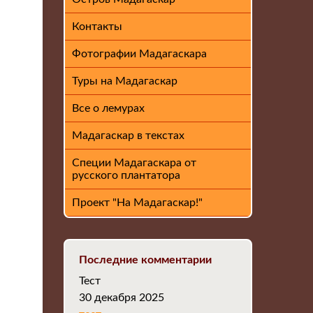
Контакты
Фотографии Мадагаскара
Туры на Мадагаскар
Все о лемурах
Мадагаскар в текстах
Специи Мадагаскара от
русского плантатора
Проект "На Мадагаскар!"
Последние комментарии
Тест
30 декабря 2025