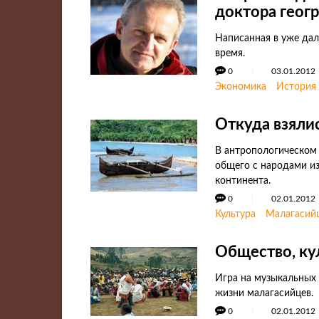
доктора геог
Написанная в уже дал
время.
0
03.01.2012
Экономика
История
Откуда взяли
В антропологическом 
общего с народами из
континента.
0
02.01.2012
Культура
Малагасий
Общество, ку
Игра на музыкальных 
жизни малагасийцев.
0
02.01.2012