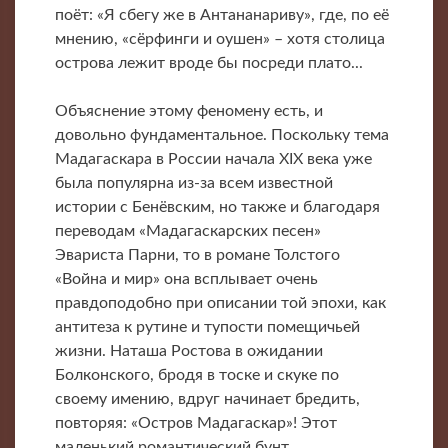
поёт: «Я сбегу же в Антананариву», где, по её
мнению, «сёрфинги и оушен» – хотя столица
острова лежит вроде бы посреди плато...
Объяснение этому феномену есть, и
довольно фундаментальное. Поскольку тема
Мадагаскара в России начала XIX века уже
была популярна из-за всем известной
истории с Бенёвским, но также и благодаря
переводам «Мадагаскарских песен»
Эвариста Парни, то в романе Толстого
«Война и мир» она всплывает очень
правдоподобно при описании той эпохи, как
антитеза к рутине и тупости помещичьей
жизни. Наташа Ростова в ожидании
Болконского, бродя в тоске и скуке по
своему имению, вдруг начинает бредить,
повторяя: «Остров Мадагаскар»! Этот
маленький романтический бунт