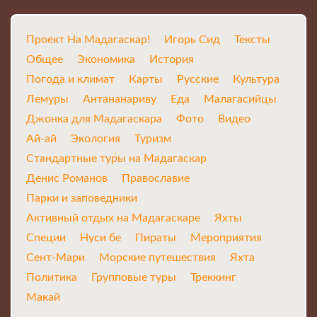
Проект На Мадагаскар!
Игорь Сид
Тексты
Общее
Экономика
История
Погода и климат
Карты
Русские
Культура
Лемуры
Антананариву
Еда
Малагасийцы
Джонка для Мадагаскара
Фото
Видео
Ай-ай
Экология
Туризм
Стандартные туры на Мадагаскар
Денис Романов
Православие
Парки и заповедники
Активный отдых на Мадагаскаре
Яхты
Специи
Нуси бе
Пираты
Мероприятия
Сент-Мари
Морские путешествия
Яхта
Политика
Групповые туры
Треккинг
Макай