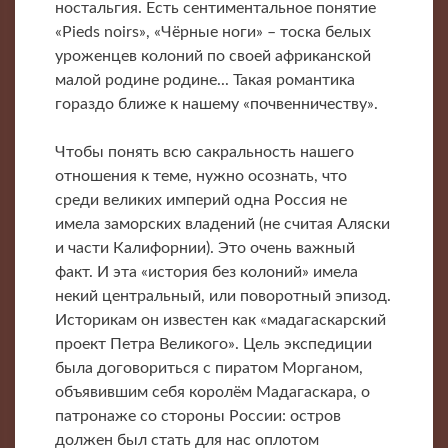
ностальгия. Есть сентиментальное понятие
«Pieds noirs», «Чёрные ноги» – тоска белых
уроженцев колоний по своей африканской
малой родине родине... Такая романтика
гораздо ближе к нашему «почвенничеству».
Чтобы понять всю сакральность нашего
отношения к теме, нужно осознать, что
среди великих империй одна Россия не
имела заморских владений (не считая Аляски
и части Калифорнии). Это очень важный
факт. И эта «история без колоний» имела
некий центральный, или поворотный эпизод.
Историкам он известен как «мадагаскарский
проект Петра Великого». Цель экспедиции
была договориться с пиратом Морганом,
объявившим себя королём Мадагаскара, о
патронаже со стороны России: остров
должен был стать для нас оплотом