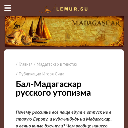
/ Главная
/ Мадагаскар в текстах
/ Публикации Игоря Сида
Бал-Мадагаскар
русского утопизма
Почему россияне всё чаще едут в отпуск не в
старую Европу, а куда-нибудь на Мадагаскар,
в вечно юные джунгли? Чем вообще нашего