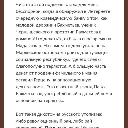
Чистота этой подмены стала для меня
бесспорной, когда я обнаружил в Интернете
очередную краеведческую байку о том, как
молодой дворянин Бахметьев, ученик
Чернышевского и прототип Рахметова в
романе «Что делать?», отбыл в своё время на
Мадагаскар. На самом-то деле уехал он на
Маркизские острова «строить для туземцев
социальную республику», где его следы
благополучно теряются. А б
ольшую часть
денег от продажи фамильного имения
оставил Герцену на оппозиционную
деятельность. Это известный «фонд Павла
Бахметьева», употреблённый в дальнейшем в
основном на теракты...
Вот такая дихотомия русского утопизма:
либо революционный рай, либо рай
тропический. Помнится, даже Миклухо-