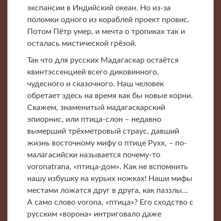
экспансии в Индийский океан. Но из-за
поломки одного из кораблей проект провис.
Потом Пётр умер, и мечта о тропиках так и
осталась мистической грёзой.
Так что для русских Мадагаскар остаётся
квинтэссенцией всего диковинного,
чудесного и сказочного. Наш человек
обретает здесь на время как бы новые корни.
Скажем, знаменитый мадагаскарский
эпиорнис, или птица-слон – недавно
вымерший трёхметровый страус, давший
жизнь восточному мифу о птице Рухх, – по-
малагасийски называется почему-то
voronatrana, «птица-дом». Как не вспомнить
нашу избушку на курьих ножках! Наши мифы
местами ложатся друг в друга, как паззлы…
А само слово vorona, «птица»? Его сходство с
русским «ворона» интриговало даже